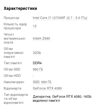
Характеристики
Процесор
Intel Core i7-12700KF (2.7 - 5.0 ГГц)
Кількість ядер
12
процесора
Чіпсет
материнської
Intel® Z690
плати
Об'єм
оперативної
32Gb
пам'яті
Тип пам'яті
DDR4
Об'єм SSD
960 ГБ
Об'єм HDD
-
Накопичувач
SSD: 960 ГБ
Відеокарта
GeForce RTX 4080
Тип відеокарти
Дискретна, GeForce RTX 4080, 16Gb
та об'єм
виділеної пам'яті
відеопам'яті