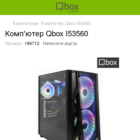
Комп'ютери
Комп'ютер Qbox I53560
Комп'ютер Qbox I53560
Артикул:
196712
Написати відгук