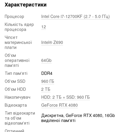
Характеристики
Процесор
Intel Core i7-12700KF (2.7 - 5.0 ГГц)
Кількість ядер
12
процесора
Чіпсет
материнської
Intel® Z690
плати
Об'єм
оперативної
64Gb
пам'яті
Тип пам'яті
DDR4
Об'єм SSD
960 ГБ
Об'єм HDD
2 ТБ
Накопичувач
HDD: 2 ТБ + SSD: 960 ГБ
Відеокарта
GeForce RTX 4080
Тип відеокарти
Дискретна, GeForce RTX 4080, 16Gb
та об'єм
виділеної пам'яті
відеопам'яті
Оптичний