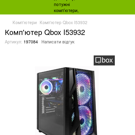
Комп'ютери
Комп'ютер Qbox I53932
Комп'ютер Qbox I53932
Артикул:
197084
Написати відгук