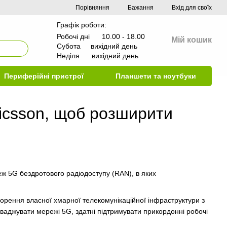
Порівняння
Бажання
Вхід для своїх
Графік роботи:
Робочі дні 10.00 - 18.00
Мій кошик
Субота вихідний день
Неділя вихідний день
Периферійні пристрої
Планшети та ноутбуки
Ericsson, щоб розширити
еж 5G бездротового радіодоступу (RAN), в яких
ворення власної хмарної телекомунікаційної інфраструктури з
аджувати мережі 5G, здатні підтримувати прикордонні робочі