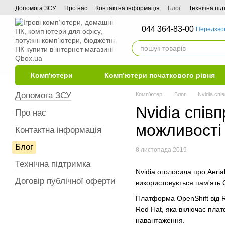
Перейти до основного контенту
Допомога ЗСУ
Про нас
Контактна інформація
Блог
Технічна пі
044 364-83-00
Передзво
Комп'ютери
Комп’ютери початкового рівня
Допомога ЗСУ
Компʼютер
Блог
Nvidia спі
Nvidia спів
Про нас
можливості 
Контактна інформація
Блог
8 листопада 2019
Технічна підтримка
Nvidia оголосила про Aeri
Договір публічної оферти
використовується пам'ять
Платформа OpenShift від R
Red Hat, яка включає пла
навантаження.