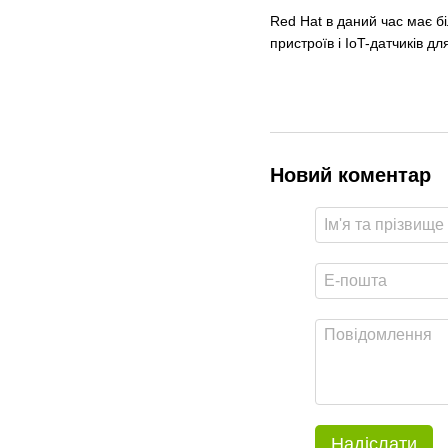
Red Hat в даний час має б
пристроїв і IoT-датчиків дл
Новий коментар
Надіслати