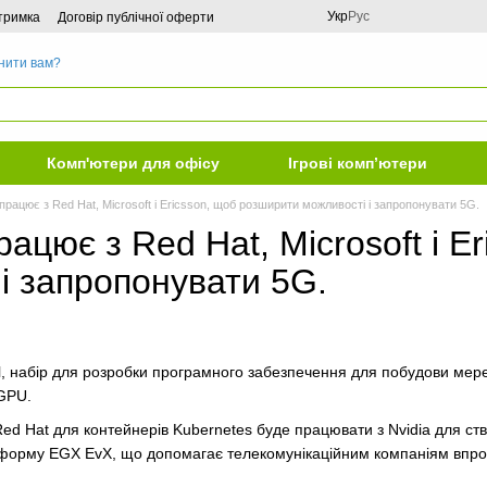
Укр
Рус
дтримка
Договір публічної оферти
нити вам?
Комп'ютери для офісу
Ігрові комп’ютери
впрацює з Red Hat, Microsoft і Ericsson, щоб розширити можливості і запропонувати 5G.
працює з Red Hat, Microsoft і 
і запропонувати 5G.
al, набір для розробки програмного забезпечення для побудови мер
 GPU.
ed Hat для контейнерів Kubernetes буде працювати з Nvidia для ст
тформу EGX EvX, що допомагає телекомунікаційним компаніям впров