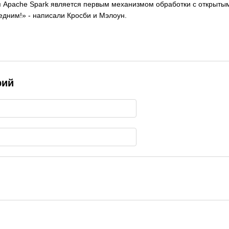
тя Apache Spark является первым механизмом обработки с открыты
едним!» - написали Кросби и Мэлоун.
рий