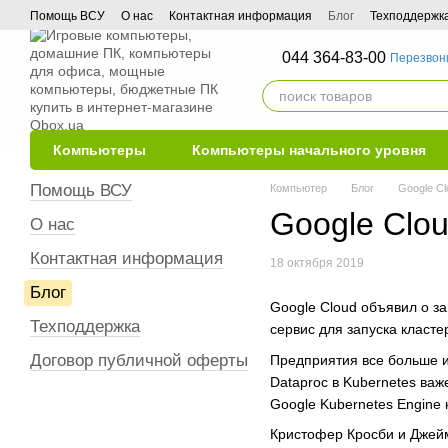
Перейти к основному контенту
Помощь ВСУ
О нас
Контактная информация
Блог
Техподдержк
044 364-83-00
Перезвон
Компьютеры
Компьютеры начального уровня
Помощь ВСУ
Компьютер
Блог
Google Cl
Google Clou
О нас
Контактная информация
18 октября 2019
Блог
Google Cloud объявил о за
Техподдержка
сервис для запуска класте
Договор публичной оферты
Предприятия все больше и
Dataproc в Kubernetes ва
Google Kubernetes Engine 
Кристофер Кросби и Джейм