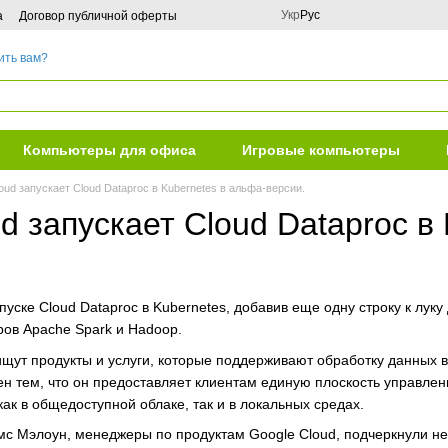
Укр
Рус
а
Договор публичной оферты
ить вам?
Компьютеры для офиса
Игровые компьютеры
oud запускает Cloud Dataproc в Kubernetes в альфа-версии.
d запускает Cloud Dataproc в
пуске Cloud Dataproc в Kubernetes, добавив еще одну строку к лу
ров Apache Spark и Hadoop.
щут продукты и услуги, которые поддерживают обработку данных в 
жен тем, что он предоставляет клиентам единую плоскость управле
как в общедоступной облаке, так и в локальных средах.
с Мэлоун, менеджеры по продуктам Google Cloud, подчеркнули не