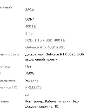
ативной
32Gb
DDR4
480 ГБ
1 ТБ
HDD: 1 ТБ + SSD: 480 ГБ
GeForce RTX 4060Ti 8Gb
рты и объем
Дискретная, GeForce RTX 3070, 8Gb
и
выделенной памяти
привод
Нет
П
750W
зводитель
Украина
вленное ПО
FREEDOS
Да
ставки
Компьютер, Кабель питания, Тех-
документация на ПК.