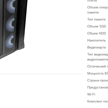
платы
Объем опер
памяти
Тип памяти
Объем SSD
Обьем HDD
Накопитель
Видеокарта
Тип видеока
видеопамят
Оптический 
Мощность Б
Страна-прои
Предустано
Wi-Fi
Комплект по