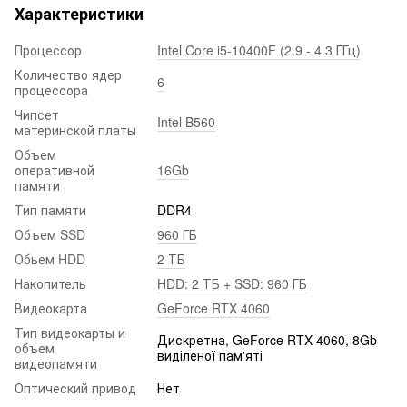
Характеристики
Процессор
Intel Core i5-10400F (2.9 - 4.3 ГГц)
Количество ядер
6
процессора
Чипсет
Intel B560
материнской платы
Объем
оперативной
16Gb
памяти
Тип памяти
DDR4
Объем SSD
960 ГБ
Обьем HDD
2 ТБ
Накопитель
HDD: 2 ТБ + SSD: 960 ГБ
Видеокарта
GeForce RTX 4060
Тип видеокарты и
Дискретна, GeForce RTX 4060, 8Gb
объем
виділеної пам'яті
видеопамяти
Оптический привод
Нет