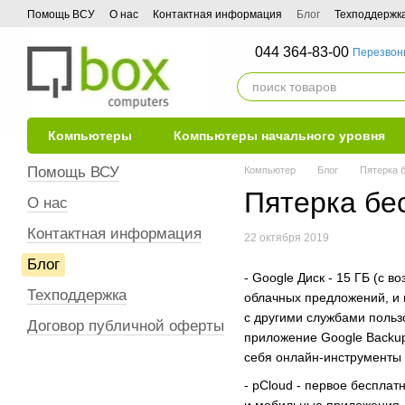
Перейти к основному контенту
Помощь ВСУ
О нас
Контактная информация
Блог
Техподдержк
044 364-83-00
Перезвон
Компьютеры
Компьютеры начального уровня
Помощь ВСУ
Компьютер
Блог
Пятерка 
Пятерка бе
О нас
Контактная информация
22 октября 2019
Блог
- Google Диск - 15 ГБ (с
Техподдержка
облачных предложений, и и
с другими службами польз
Договор публичной оферты
приложение Google Backu
себя онлайн-инструменты 
- pCloud - первое беспла
и мобильные приложения, 