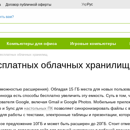
Укр
Рус
а
Договор публичной оферты
ить вам?
Компьютеры для офиса
Игровые компьютеры
бесплатных облачных хранилищ.
сплатных облачных хранилищ
 возможностью расширения). Обладая 15 ГБ места для новых пользо
ногда есть способы бесплатно увеличить эту емкость. Суть в том, 
ователя Google, включая Gmail и Google Photos. Мобильные прилож
p и Sync для
настольных ПК
позволяет синхронизировать файлы с ва
для работы с текстами, электронные таблицы и презентации, кото
тное предложение 10ГБ и может быть расширен до 20ГБ. Стоит отме
которые дополняют сайт для полной интеграции в рабочий процес