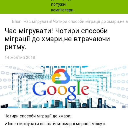
Блог
Час мігрувати! Чотири способи міграції до хмари,не
Час мігрувати! Чотири способи
міграції до хмари,не втрачаючи
ритму.
14 жовтня 2019
Чотири способи міграції до хмари:
✔Інвентирізувати всі активи: хмарні міграції можуть