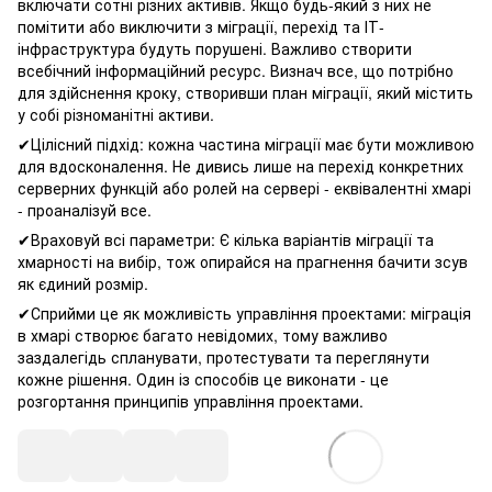
включати сотні різних активів. Якщо будь-який з них не
помітити або виключити з міграції, перехід та ІТ-
інфраструктура будуть порушені. Важливо створити
всебічний інформаційний ресурс. Визнач все, що потрібно
для здійснення кроку, створивши план міграції, який містить
у собі різноманітні активи.
✔Цілісний підхід: кожна частина міграції має бути можливою
для вдосконалення. Не дивись лише на перехід конкретних
серверних функцій або ролей на сервері - еквівалентні хмарі
- проаналізуй все.
✔Враховуй всі параметри: Є кілька варіантів міграції та
хмарності на вибір, тож опирайся на прагнення бачити зсув
як єдиний розмір.
✔Сприйми це як можливість управління проектами: міграція
в хмарі створює багато невідомих, тому важливо
заздалегідь спланувати, протестувати та переглянути
кожне рішення. Один із способів це виконати - це
розгортання принципів управління проектами.