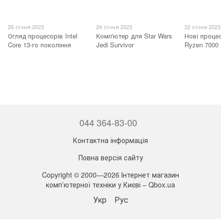
26 січня 2023
24 січня 2023
22 січня 2023
Огляд процесорів Intel
Комп'ютер для Star Wars
Нові проце
Core 13-го покоління
Jedi Survivor
Ryzen 7000 
044 364-83-00
Контактна інформація
Повна версія сайту
Copyright © 2000—2026 Інтернет магазин
комп’ютерної техніки у Києві – Qbox.ua
Укр
Рус