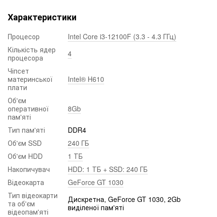
Характеристики
Процесор
Intel Core i3-12100F (3.3 - 4.3 ГГц)
Кількість ядер
4
процесора
Чіпсет
материнської
Intel® H610
плати
Об'єм
оперативної
8Gb
пам'яті
Тип пам'яті
DDR4
Об'єм SSD
240 ГБ
Об'єм HDD
1 ТБ
Накопичувач
HDD: 1 ТБ + SSD: 240 ГБ
Відеокарта
GeForce GT 1030
Тип відеокарти
Дискретна, GeForce GT 1030, 2Gb
та об'єм
виділеної пам'яті
відеопам'яті