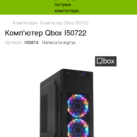
Комп'ютери
Комп'ютер Qbox I50722
Комп'ютер Qbox I50722
Артикул:
193874
Написати відгук