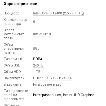
Характеристики
Процесор
Intel Core i5-12400 (2.5 - 4.4 ГГц)
Кількість ядер
6
процесора
Чіпсет
материнської
Intel® H610
плати
Об'єм
оперативної
8Gb
пам'яті
Тип пам'яті
DDR4
Об'єм SSD
240 ГБ
Об'єм HDD
1 ТБ
Накопичувач
HDD: 1 ТБ + SSD: 240 ГБ
Відеокарта
Інтегроване відео
Тип відеокарти
та об'єм
Интегрированная, Intel® UHD Graphics
відеопам'яті
Оптичний