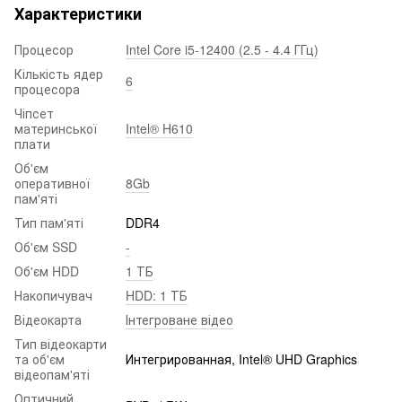
Характеристики
Процесор
Intel Core i5-12400 (2.5 - 4.4 ГГц)
Кількість ядер
6
процесора
Чіпсет
материнської
Intel® H610
плати
Об'єм
оперативної
8Gb
пам'яті
Тип пам'яті
DDR4
Об'єм SSD
-
Об'єм HDD
1 ТБ
Накопичувач
HDD: 1 ТБ
Відеокарта
Інтегроване відео
Тип відеокарти
та об'єм
Интегрированная, Intel® UHD Graphics
відеопам'яті
Оптичний