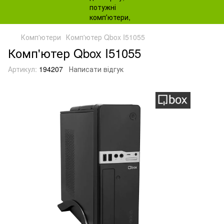
Комп'ютери
Комп'ютер Qbox I51055
Комп'ютер Qbox I51055
Артикул:
194207
Написати відгук