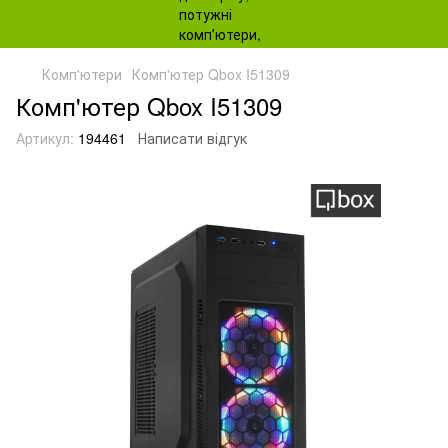
Комп'ютери
Комп'ютер Qbox I51309
Комп'ютер Qbox I51309
Артикул:
194461
Написати відгук