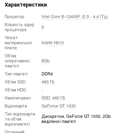
Характеристики
Процесор
Intel Core i5-12400F (2.5 - 4.4 ГГц)
Кількість ядер
6
процесора
Чіпсет
материнської
Intel® H610
плати
Об'єм
оперативної
8Gb
пам'яті
Тип пам'яті
DDR4
Об'єм SSD
480 ГБ
Об'єм HDD
-
Накопичувач
SSD: 480 ГБ
Відеокарта
GeForce GT 1030
Тип відеокарти
Дискретна, GeForce GT 1030, 2Gb
та об'єм
виділеної пам'яті
відеопам'яті
Оптичний