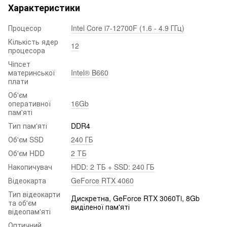
Характеристики
Процесор
Intel Core i7-12700F (1.6 - 4.9 ГГц)
Кількість ядер
12
процесора
Чіпсет
материнської
Intel® B660
плати
Об'єм
оперативної
16Gb
пам'яті
Тип пам'яті
DDR4
Об'єм SSD
240 ГБ
Об'єм HDD
2 ТБ
Накопичувач
HDD: 2 ТБ + SSD: 240 ГБ
Відеокарта
GeForce RTX 4060
Тип відеокарти
Дискретна, GeForce RTX 3060Ti, 8Gb
та об'єм
виділеної пам'яті
відеопам'яті
Оптичний