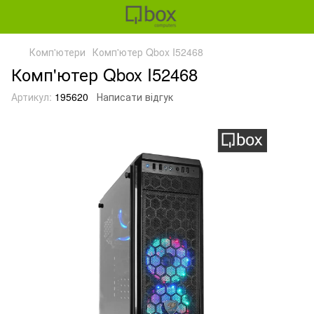
Комп'ютери
Комп'ютер Qbox I52468
Комп'ютер Qbox I52468
Артикул:
195620
Написати відгук