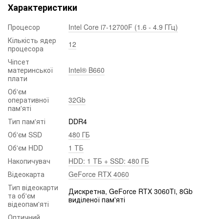
Характеристики
Процесор
Intel Core i7-12700F (1.6 - 4.9 ГГц)
Кількість ядер
12
процесора
Чіпсет
материнської
Intel® B660
плати
Об'єм
оперативної
32Gb
пам'яті
Тип пам'яті
DDR4
Об'єм SSD
480 ГБ
Об'єм HDD
1 ТБ
Накопичувач
HDD: 1 ТБ + SSD: 480 ГБ
Відеокарта
GeForce RTX 4060
Тип відеокарти
Дискретна, GeForce RTX 3060Ti, 8Gb
та об'єм
виділеної пам'яті
відеопам'яті
Оптичний