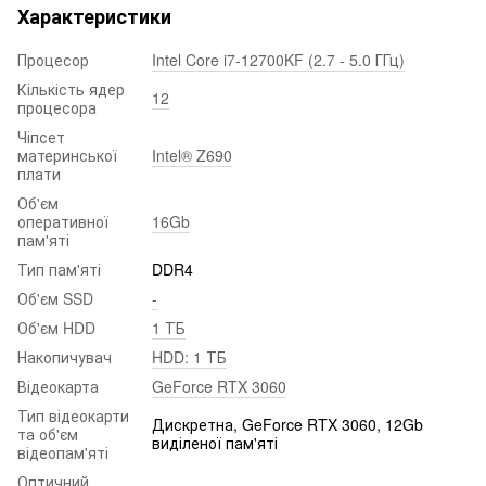
Характеристики
Процесор
Intel Core i7-12700KF (2.7 - 5.0 ГГц)
Кількість ядер
12
процесора
Чіпсет
материнської
Intel® Z690
плати
Об'єм
оперативної
16Gb
пам'яті
Тип пам'яті
DDR4
Об'єм SSD
-
Об'єм HDD
1 ТБ
Накопичувач
HDD: 1 ТБ
Відеокарта
GeForce RTX 3060
Тип відеокарти
Дискретна, GeForce RTX 3060, 12Gb
та об'єм
виділеної пам'яті
відеопам'яті
Оптичний