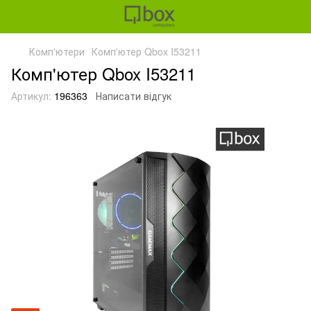
Комп'ютери
Комп'ютер Qbox I53211
Комп'ютер Qbox I53211
Артикул:
196363
Написати відгук