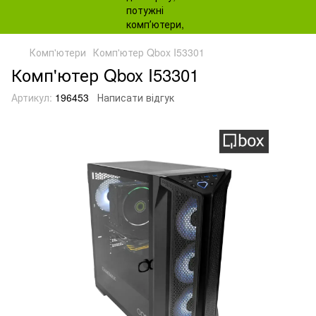
Комп'ютери
Комп'ютер Qbox I53301
Комп'ютер Qbox I53301
Артикул:
196453
Написати відгук