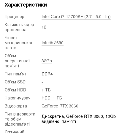
Характеристики
Процесор
Intel Core i7-12700KF (2.7 - 5.0 ГГц)
Кількість ядер
12
процесора
Чіпсет
материнської
Intel® Z690
плати
Об'єм
оперативної
32Gb
пам'яті
Тип пам'яті
DDR4
Об'єм SSD
-
Об'єм HDD
1 ТБ
Накопичувач
HDD: 1 ТБ
Відеокарта
GeForce RTX 3060
Тип відеокарти
Дискретна, GeForce RTX 3060, 12Gb
та об'єм
виділеної пам'яті
відеопам'яті
Оптичний