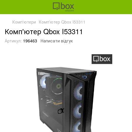
Комп'ютери
Комп'ютер Qbox I53311
Комп'ютер Qbox I53311
Артикул:
196463
Написати відгук