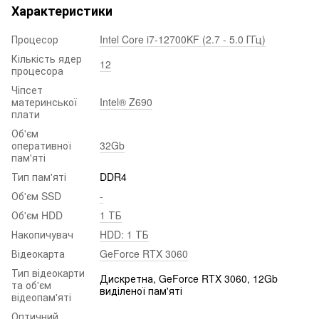
Характеристики
Процесор
Intel Core i7-12700KF (2.7 - 5.0 ГГц)
Кількість ядер
12
процесора
Чіпсет
материнської
Intel® Z690
плати
Об'єм
оперативної
32Gb
пам'яті
Тип пам'яті
DDR4
Об'єм SSD
-
Об'єм HDD
1 ТБ
Накопичувач
HDD: 1 ТБ
Відеокарта
GeForce RTX 3060
Тип відеокарти
Дискретна, GeForce RTX 3060, 12Gb
та об'єм
виділеної пам'яті
відеопам'яті
Оптичний