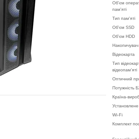
Об'єм опера
пам'яті
Тип пам'яті
Об'єм SSD
Об'єм HDD
Накопичувач
Відеокарта
Тип відеокар
відеопам'яті
Оптичний пр
Потужність 
Країна-виро
Установлене
Wi-Fi
Комплект по