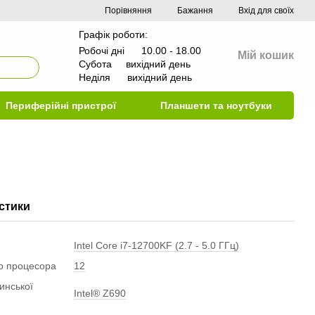
Порівняння
Бажання
Вхід для своїх
Графік роботи:
Робочі дні 10.00 - 18.00
Мій кошик
Субота вихідний день
Неділя вихідний день
Периферійні пристрої
Планшети та ноутбуки
стики
Intel Core i7-12700KF (2.7 - 5.0 ГГц)
ер процесора
12
инської
Intel® Z690