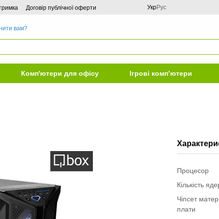
Укр
Рус
дтримка
Договір публічної оферти
нити вам?
Комп'ютери для офісу
Ігрові комп’ютери
Характери
Процесор
Кількість яд
Чіпсет матер
плати