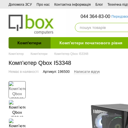
Перейти до основного контенту
Допомога ЗСУ
Про нас
Контактна інформація
Блог
Технічна пі
044 364-83-00
Передзво
Комп'ютери
Комп’ютери початкового рівня
Компʼютер
Комп'ютери
Комп'ютер Qbox I53348
Комп'ютер Qbox I53348
Немає в наявності
Артикул: 196500
Написати відгук