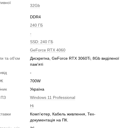
тивної
32Gb
DDR4
240 ГБ
-
SSD: 240 ГБ
GeForce RTX 4060
ти та об'єм
Дискретна, GeForce RTX 3060Ti, 8Gb виділеної
пам'яті
ивід
-
БЖ
700W
бник
Україна
 ПЗ
Windows 11 Professional
Ні
ставки
Комп'ютер, Кабель живлення, Тех-
документація на ПК.