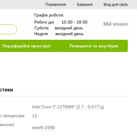
Порівняння
Бажання
Вхід для своїх
Графік роботи:
Робочі дні 10.00 - 18.00
Мій кошик
Субота вихідний день
Неділя вихідний день
Периферійні пристрої
Планшети та ноутбуки
стики
Intel Core i7-12700KF (2.7 - 5.0 ГГц)
ер процесора
12
инської
Intel® Z690