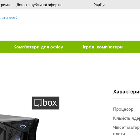
Укр
Рус
дтримка
Договір публічної оферти
нити вам?
Комп'ютери для офісу
Ігрові комп’ютери
Характери
Процесор
Кількість яд
Чіпсет матер
плати