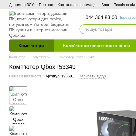
Перейти до основного контенту
Допомога ЗСУ
Про нас
Контактна інформація
Блог
Технічна пі
044 364-83-00
Передзво
Комп'ютери
Комп’ютери початкового рівня
Компʼютер
Комп'ютери
Комп'ютер Qbox I53349
Комп'ютер Qbox I53349
Немає в наявності
Артикул: 196501
Написати відгук