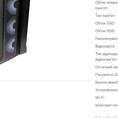
Об'єм опера
пам'яті
Тип пам'яті
Об'єм SSD
Об'єм HDD
Накопичувач
Відеокарта
Тип відеокар
відеопам'яті
Оптичний пр
Потужність 
Країна-виро
Установлене
Wi-Fi
Комплект по