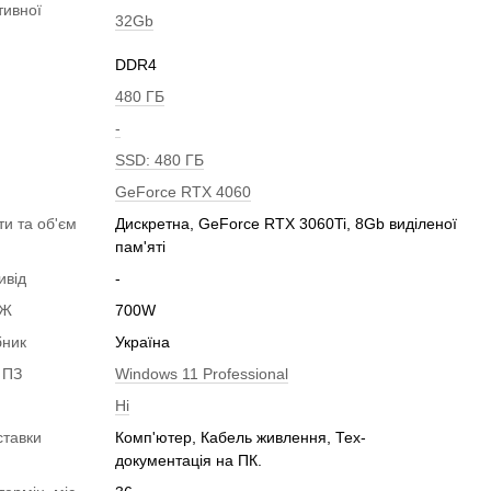
тивної
32Gb
DDR4
480 ГБ
-
SSD: 480 ГБ
GeForce RTX 4060
ти та об'єм
Дискретна, GeForce RTX 3060Ti, 8Gb виділеної
пам'яті
ивід
-
БЖ
700W
бник
Україна
 ПЗ
Windows 11 Professional
Ні
ставки
Комп'ютер, Кабель живлення, Тех-
документація на ПК.