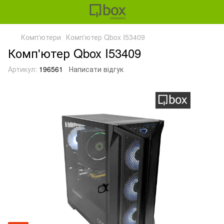
Комп'ютери
Комп'ютер Qbox I53409
Комп'ютер Qbox I53409
Артикул:
196561
Написати відгук