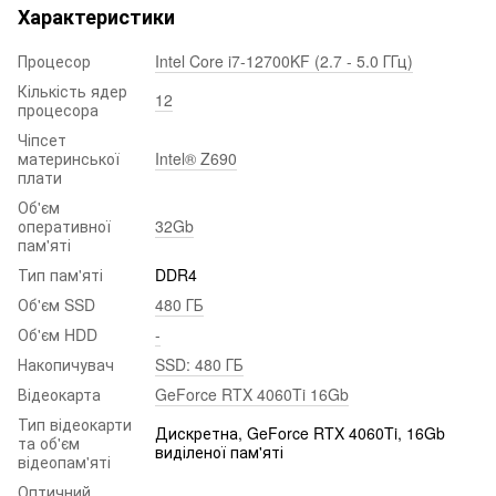
Характеристики
Процесор
Intel Core i7-12700KF (2.7 - 5.0 ГГц)
Кількість ядер
12
процесора
Чіпсет
материнської
Intel® Z690
плати
Об'єм
оперативної
32Gb
пам'яті
Тип пам'яті
DDR4
Об'єм SSD
480 ГБ
Об'єм HDD
-
Накопичувач
SSD: 480 ГБ
Відеокарта
GeForce RTX 4060Ti 16Gb
Тип відеокарти
Дискретна, GeForce RTX 4060Ti, 16Gb
та об'єм
виділеної пам'яті
відеопам'яті
Оптичний