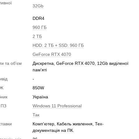
тивної
32Gb
DDR4
960 ГБ
2 ТБ
HDD: 2 ТБ + SSD: 960 ГБ
GeForce RTX 4070
ти та об'єм
Дискретна, GeForce RTX 4070, 12Gb виділеної
пам'яті
ивід
-
БЖ
850W
бник
Україна
 ПЗ
Windows 11 Professional
Так
ставки
Комп'ютер, Кабель живлення, Тех-
документація на ПК.