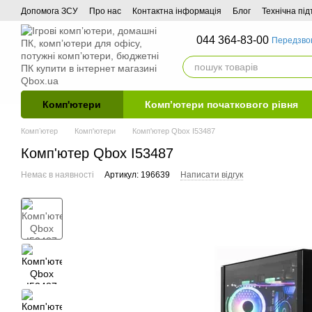
Перейти до основного контенту
Допомога ЗСУ
Про нас
Контактна інформація
Блог
Технічна пі
044 364-83-00
Передзво
Комп'ютери
Комп’ютери початкового рівня
Компʼютер
Комп'ютери
Комп'ютер Qbox I53487
Комп'ютер Qbox I53487
Немає в наявності
Артикул: 196639
Написати відгук