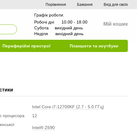
Порівняння
Бажання
Вхід для своїх
Графік роботи:
Робочі дні 10.00 - 18.00
Мій кошик
Субота вихідний день
Неділя вихідний день
Периферійні пристрої
Планшети та ноутбуки
стики
Intel Core i7-12700KF (2.7 - 5.0 ГГц)
ер процесора
12
инської
Intel® Z690