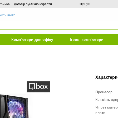
Укр
Рус
дтримка
Договір публічної оферти
нити вам?
Комп'ютери для офісу
Ігрові комп’ютери
Характери
Процесор
Кількість яд
Чіпсет матер
плати