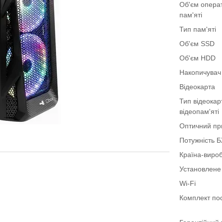
Об'єм опера
пам'яті
Тип пам'яті
Об'єм SSD
Об'єм HDD
Накопичувач
Відеокарта
Тип відеокар
відеопам'яті
Оптичний пр
Потужність 
Країна-виро
Установлене
Wi-Fi
Комплект по