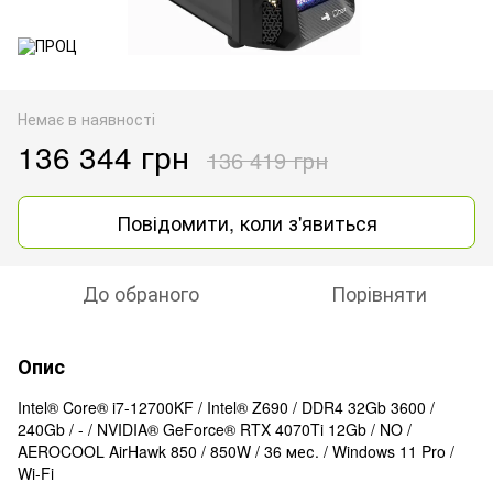
Немає в наявності
136 344 грн
136 419 грн
Повідомити, коли з'явиться
До обраного
Порівняти
Опис
Intel® Core® i7-12700KF / Intel® Z690 / DDR4 32Gb 3600 /
240Gb / - / NVIDIA® GeForce® RTX 4070Ti 12Gb / NO /
AEROCOOL AirHawk 850 / 850W / 36 мес. / Windows 11 Pro /
Wi-Fi