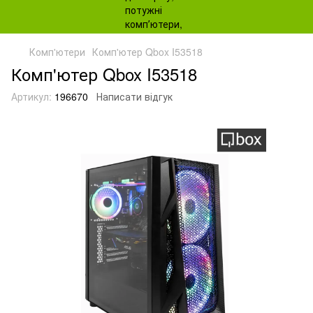
Комп'ютери
Комп'ютер Qbox I53518
Комп'ютер Qbox I53518
Артикул:
196670
Написати відгук