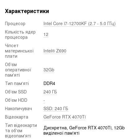
Характеристики
Процесор
Intel Core i7-12700KF (2.7 - 5.0 ГГц)
Кількість ядер
12
процесора
Чіпсет
материнської
Intel® Z690
плати
Об'єм
оперативної
32Gb
пам'яті
Тип пам'яті
DDR4
Об'єм SSD
240 ГБ
Об'єм HDD
-
Накопичувач
SSD: 240 ГБ
Відеокарта
GeForce RTX 4070Ti
Тип відеокарти
Дискретна, GeForce RTX 4070Ti, 12Gb
та об'єм
виділеної пам'яті
відеопам'яті