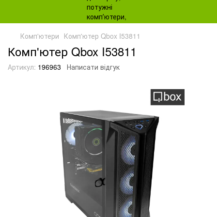
Комп'ютери
Комп'ютер Qbox I53811
Комп'ютер Qbox I53811
Артикул:
196963
Написати відгук