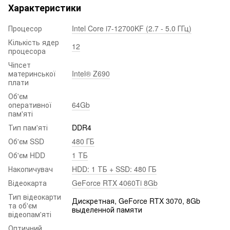
Характеристики
Процесор
Intel Core i7-12700KF (2.7 - 5.0 ГГц)
Кількість ядер
12
процесора
Чіпсет
материнської
Intel® Z690
плати
Об'єм
оперативної
64Gb
пам'яті
Тип пам'яті
DDR4
Об'єм SSD
480 ГБ
Об'єм HDD
1 ТБ
Накопичувач
HDD: 1 ТБ + SSD: 480 ГБ
Відеокарта
GeForce RTX 4060Ti 8Gb
Тип відеокарти
Дискретная, GeForce RTX 3070, 8Gb
та об'єм
выделенной памяти
відеопам'яті
Оптичний