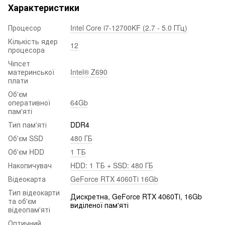
Характеристики
Процесор
Intel Core i7-12700KF (2.7 - 5.0 ГГц)
Кількість ядер
12
процесора
Чіпсет
материнської
Intel® Z690
плати
Об'єм
оперативної
64Gb
пам'яті
Тип пам'яті
DDR4
Об'єм SSD
480 ГБ
Об'єм HDD
1 ТБ
Накопичувач
HDD: 1 ТБ + SSD: 480 ГБ
Відеокарта
GeForce RTX 4060Ti 16Gb
Тип відеокарти
Дискретна, GeForce RTX 4060Ti, 16Gb
та об'єм
виділеної пам'яті
відеопам'яті
Оптичний