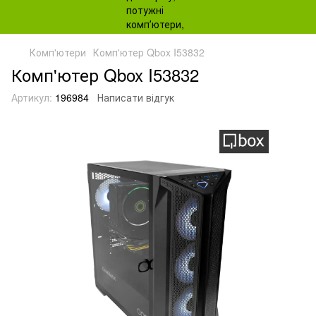
Комп'ютери
Комп'ютер Qbox I53832
Комп'ютер Qbox I53832
Артикул:
196984
Написати відгук