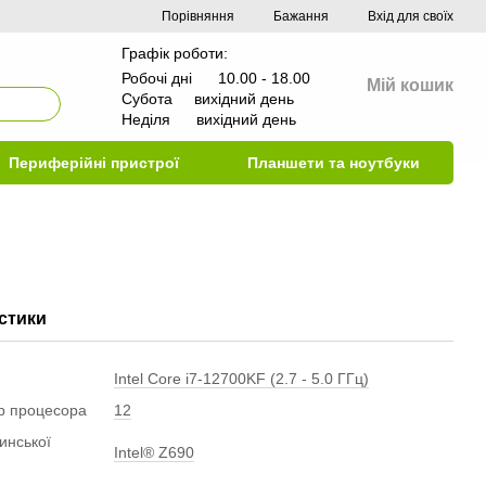
Порівняння
Бажання
Вхід для своїх
Графік роботи:
Робочі дні 10.00 - 18.00
Мій кошик
Субота вихідний день
Неділя вихідний день
Периферійні пристрої
Планшети та ноутбуки
стики
Intel Core i7-12700KF (2.7 - 5.0 ГГц)
ер процесора
12
инської
Intel® Z690