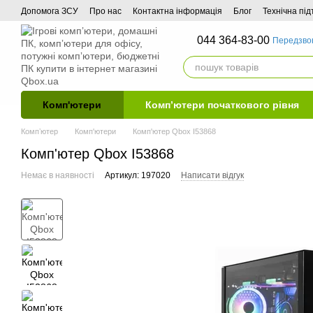
Перейти до основного контенту
Допомога ЗСУ
Про нас
Контактна інформація
Блог
Технічна пі
044 364-83-00
Передзво
Комп'ютери
Комп’ютери початкового рівня
Компʼютер
Комп'ютери
Комп'ютер Qbox I53868
Комп'ютер Qbox I53868
Немає в наявності
Артикул: 197020
Написати відгук