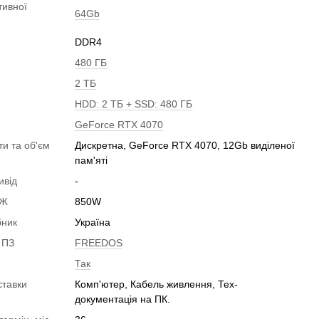
тивної
64Gb
DDR4
480 ГБ
2 ТБ
HDD: 2 ТБ + SSD: 480 ГБ
GeForce RTX 4070
ти та об'єм
Дискретна, GeForce RTX 4070, 12Gb виділеної
пам'яті
ивід
-
БЖ
850W
бник
Україна
 ПЗ
FREEDOS
Так
ставки
Комп'ютер, Кабель живлення, Тех-
документація на ПК.