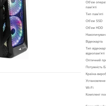
Об'єм опера
пам'яті
Тип пам'яті
Об'єм SSD
Об'єм HDD
Накопичувач
Відеокарта
Тип відеокар
відеопам'яті
Оптичний пр
Потужність 
Країна-виро
Установлене
Wi-Fi
Комплект по