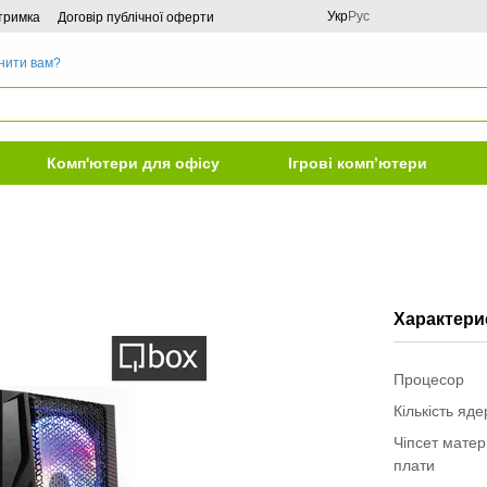
Укр
Рус
дтримка
Договір публічної оферти
нити вам?
Комп'ютери для офісу
Ігрові комп’ютери
Характери
Процесор
Кількість яд
Чіпсет матер
плати