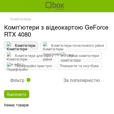
Комп'ютери
Комп'ютери з відеокартою GeForce
RTX 4080
Комп'ютери
Комп’ютери початкового рівня
Комп'ютери для офісу
Ігрові комп’ютери
Периферійні пристрої
Планшети та ноутбуки
Фільтр
За популярністю
1
Відеокарта
Немає товарів