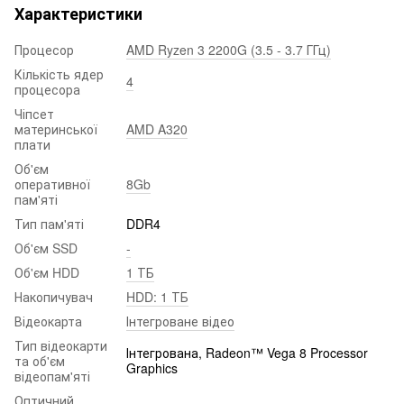
Характеристики
Процесор
AMD Ryzen 3 2200G (3.5 - 3.7 ГГц)
Кількість ядер
4
процесора
Чіпсет
материнської
AMD A320
плати
Об'єм
оперативної
8Gb
пам'яті
Тип пам'яті
DDR4
Об'єм SSD
-
Об'єм HDD
1 ТБ
Накопичувач
HDD: 1 ТБ
Відеокарта
Інтегроване відео
Тип відеокарти
Інтегрована, Radeon™ Vega 8 Processor
та об'єм
Graphics
відеопам'яті
Оптичний