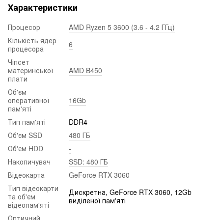
Характеристики
Процесор
AMD Ryzen 5 3600 (3.6 - 4.2 ГГц)
Кількість ядер
6
процесора
Чіпсет
материнської
AMD B450
плати
Об'єм
оперативної
16Gb
пам'яті
Тип пам'яті
DDR4
Об'єм SSD
480 ГБ
Об'єм HDD
-
Накопичувач
SSD: 480 ГБ
Відеокарта
GeForce RTX 3060
Тип відеокарти
Дискретна, GeForce RTX 3060, 12Gb
та об'єм
виділеної пам'яті
відеопам'яті
Оптичний