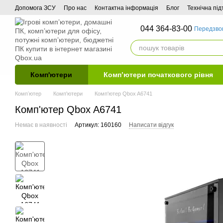
Перейти до основного контенту
Допомога ЗСУ
Про нас
Контактна інформація
Блог
Технічна пі
044 364-83-00
Передзво
Комп'ютери
Комп’ютери початкового рівня
Компʼютер
Комп'ютери
Комп'ютер Qbox A6741
Комп'ютер Qbox A6741
Немає в наявності
Артикул: 160160
Написати відгук