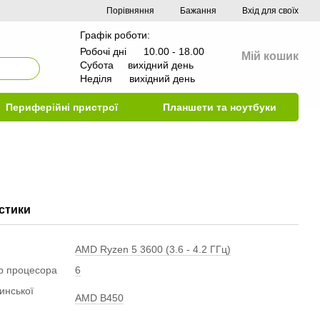
Порівняння
Бажання
Вхід для своїх
Графік роботи:
Робочі дні 10.00 - 18.00
Мій кошик
Субота вихідний день
Неділя вихідний день
Периферійні пристрої
Планшети та ноутбуки
стики
AMD Ryzen 5 3600 (3.6 - 4.2 ГГц)
ер процесора
6
инської
AMD B450