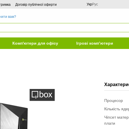
Укр
Рус
дтримка
Договір публічної оферти
нити вам?
Комп'ютери для офісу
Ігрові комп’ютери
Характери
Процесор
Кількість яд
Чіпсет матер
плати