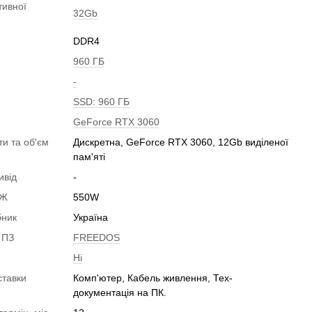
тивної
32Gb
DDR4
960 ГБ
-
SSD: 960 ГБ
GeForce RTX 3060
ти та об'єм
Дискретна, GeForce RTX 3060, 12Gb виділеної
пам'яті
ивід
-
БЖ
550W
бник
Україна
 ПЗ
FREEDOS
Ні
ставки
Комп'ютер, Кабель живлення, Тех-
документація на ПК.