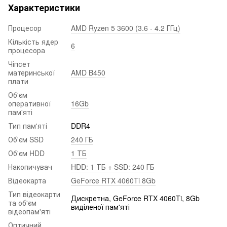
Характеристики
Процесор
AMD Ryzen 5 3600 (3.6 - 4.2 ГГц)
Кількість ядер
6
процесора
Чіпсет
материнської
AMD B450
плати
Об'єм
оперативної
16Gb
пам'яті
Тип пам'яті
DDR4
Об'єм SSD
240 ГБ
Об'єм HDD
1 ТБ
Накопичувач
HDD: 1 ТБ + SSD: 240 ГБ
Відеокарта
GeForce RTX 4060Ti 8Gb
Тип відеокарти
Дискретна, GeForce RTX 4060Ti, 8Gb
та об'єм
виділеної пам'яті
відеопам'яті
Оптичний