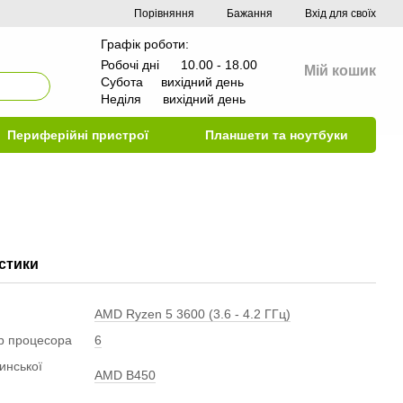
Порівняння
Бажання
Вхід для своїх
Графік роботи:
Робочі дні 10.00 - 18.00
Мій кошик
Субота вихідний день
Неділя вихідний день
Периферійні пристрої
Планшети та ноутбуки
стики
AMD Ryzen 5 3600 (3.6 - 4.2 ГГц)
ер процесора
6
инської
AMD B450