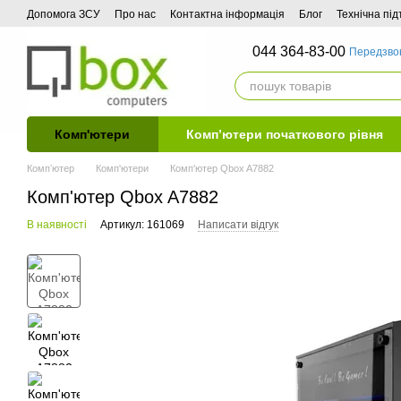
Перейти до основного контенту
Допомога ЗСУ
Про нас
Контактна інформація
Блог
Технічна пі
044 364-83-00
Передзво
Комп'ютери
Комп’ютери початкового рівня
Компʼютер
Комп'ютери
Комп'ютер Qbox A7882
Комп'ютер Qbox A7882
В наявності
Артикул: 161069
Написати відгук