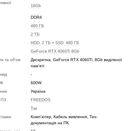
тивної
16Gb
DDR4
480 ГБ
2 ТБ
HDD: 2 ТБ + SSD: 480 ГБ
GeForce RTX 4060Ti 8Gb
ти та об'єм
Дискретна, GeForce RTX 4060Ti, 8Gb виділеної
пам'яті
ивід
-
БЖ
600W
бник
Україна
 ПЗ
FREEDOS
Так
ставки
Комп'ютер, Кабель живлення, Тех-
документація на ПК.