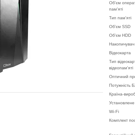
Об'єм опера
пам'яті
Тип пам'яті
Об'єм SSD
Об'єм HDD
Накопичувач
Відеокарта
Тип відеокар
відеопам'яті
Оптичний пр
Потужність 
Країна-виро
Установлене
Wi-Fi
Комплект по