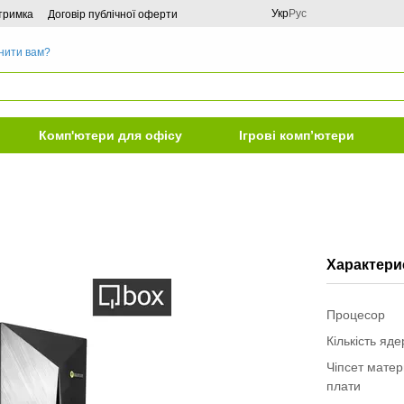
Укр
Рус
дтримка
Договір публічної оферти
нити вам?
Комп'ютери для офісу
Ігрові комп’ютери
Характери
Процесор
Кількість яд
Чіпсет матер
плати