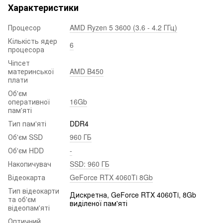
Характеристики
Процесор
AMD Ryzen 5 3600 (3.6 - 4.2 ГГц)
Кількість ядер
6
процесора
Чіпсет
материнської
AMD B450
плати
Об'єм
оперативної
16Gb
пам'яті
Тип пам'яті
DDR4
Об'єм SSD
960 ГБ
Об'єм HDD
-
Накопичувач
SSD: 960 ГБ
Відеокарта
GeForce RTX 4060Ti 8Gb
Тип відеокарти
Дискретна, GeForce RTX 4060Ti, 8Gb
та об'єм
виділеної пам'яті
відеопам'яті
Оптичний