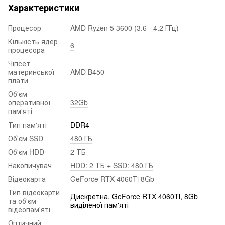
Характеристики
Процесор
AMD Ryzen 5 3600 (3.6 - 4.2 ГГц)
Кількість ядер
6
процесора
Чіпсет
материнської
AMD B450
плати
Об'єм
оперативної
32Gb
пам'яті
Тип пам'яті
DDR4
Об'єм SSD
480 ГБ
Об'єм HDD
2 ТБ
Накопичувач
HDD: 2 ТБ + SSD: 480 ГБ
Відеокарта
GeForce RTX 4060Ti 8Gb
Тип відеокарти
Дискретна, GeForce RTX 4060Ti, 8Gb
та об'єм
виділеної пам'яті
відеопам'яті
Оптичний