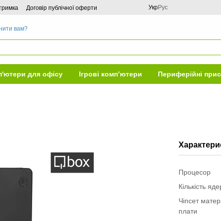
Укр
Рус
дтримка
Договір публічної оферти
нити вам?
'ютери для офісу
Ігрові комп’ютери
Периферійні прис
Характери
Процесор
Кількість яд
Чіпсет матер
плати