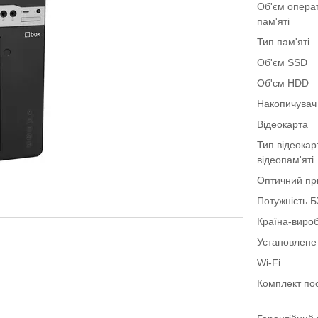
Об'єм опера
пам'яті
Тип пам'яті
Об'єм SSD
Об'єм HDD
Накопичувач
Відеокарта
Тип відеокар
відеопам'яті
Оптичний пр
Потужність 
Країна-виро
Установлене
Wi-Fi
Комплект по