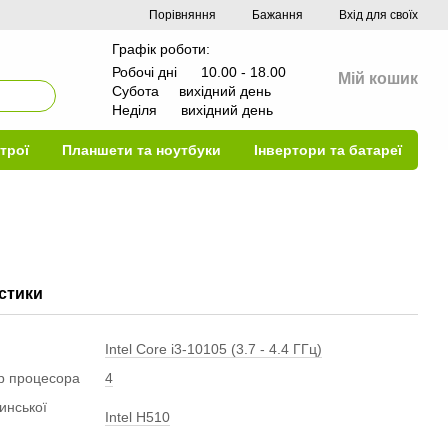
Порівняння
Бажання
Вхід для своїх
Графік роботи:
Робочі дні 10.00 - 18.00
Мій кошик
Субота вихідний день
Неділя вихідний день
трої
Планшети та ноутбуки
Інвертори та батареї
стики
Intel Core i3-10105 (3.7 - 4.4 ГГц)
ер процесора
4
инської
Intel H510