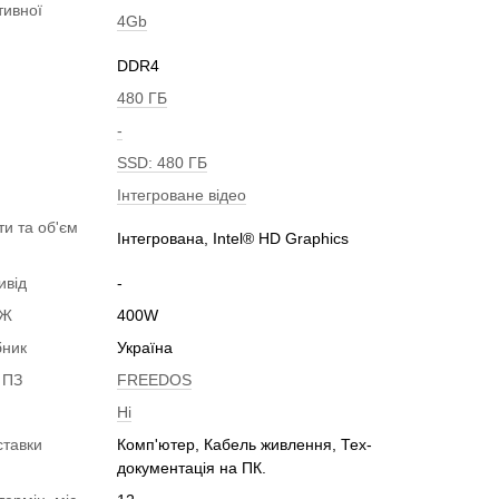
тивної
4Gb
DDR4
480 ГБ
-
SSD: 480 ГБ
Інтегроване відео
ти та об'єм
Інтегрована, Intel® HD Graphics
ивід
-
БЖ
400W
бник
Україна
 ПЗ
FREEDOS
Ні
ставки
Комп'ютер, Кабель живлення, Тех-
документація на ПК.