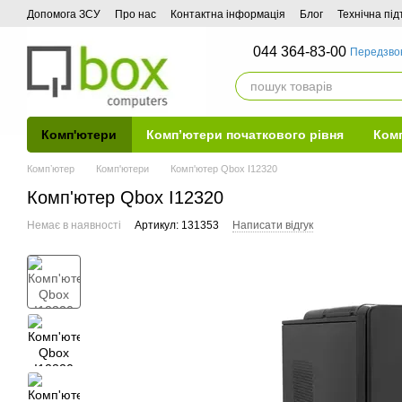
Перейти до основного контенту
Допомога ЗСУ
Про нас
Контактна інформація
Блог
Технічна пі
044 364-83-00
Передзво
Комп'ютери
Комп’ютери початкового рівня
Комп
Компʼютер
Комп'ютери
Комп'ютер Qbox I12320
Комп'ютер Qbox I12320
Немає в наявності
Артикул: 131353
Написати відгук