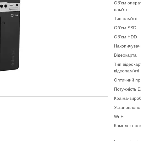
Об'єм опера
пам'яті
Тип пам'яті
Об'єм SSD
Об'єм HDD
Накопичувач
Відеокарта
Тип відеокар
відеопам'яті
Оптичний пр
Потужність 
Країна-виро
Установлене
Wi-Fi
Комплект по