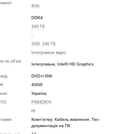
тивної
8Gb
DDR4
240 ГБ
-
SSD: 240 ГБ
Інтегроване відео
ти та об'єм
Інтегрована, Intel® HD Graphics
ивід
DVD+/-RW
БЖ
400W
бник
Україна
 ПЗ
FREEDOS
Ні
ставки
Комп'ютер, Кабель живлення, Тех-
документація на ПК.