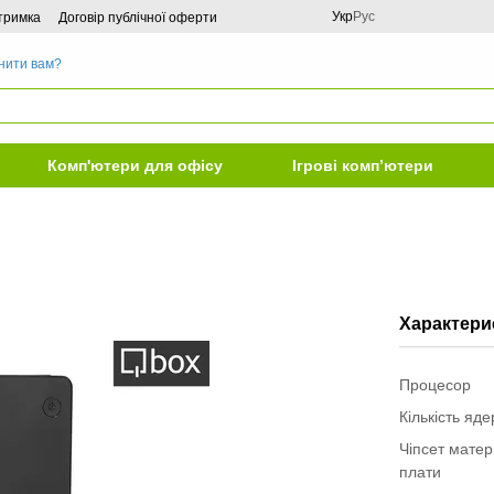
Укр
Рус
дтримка
Договір публічної оферти
нити вам?
Комп'ютери для офісу
Ігрові комп’ютери
Характери
Процесор
Кількість яд
Чіпсет матер
плати