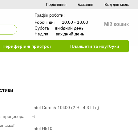
Порівняння
Бажання
Вхід для своїх
Графік роботи:
Робочі дні 10.00 - 18.00
Мій кошик
Субота вихідний день
Неділя вихідний день
Периферійні пристрої
Планшети та ноутбуки
стики
Intel Core i5-10400 (2.9 - 4.3 ГГц)
ер процесора
6
инської
Intel H510