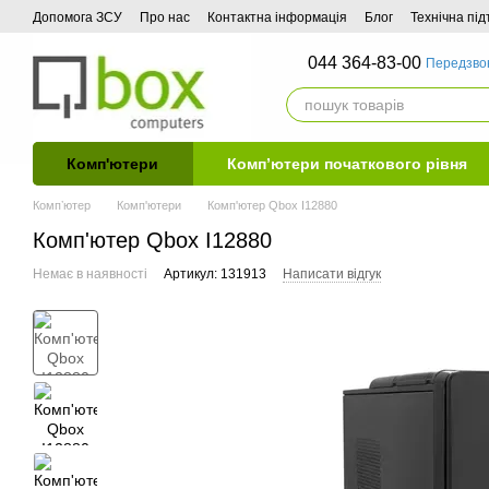
Перейти до основного контенту
Допомога ЗСУ
Про нас
Контактна інформація
Блог
Технічна пі
044 364-83-00
Передзво
Комп'ютери
Комп’ютери початкового рівня
Компʼютер
Комп'ютери
Комп'ютер Qbox I12880
Комп'ютер Qbox I12880
Немає в наявності
Артикул: 131913
Написати відгук