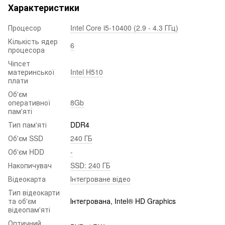
Характеристики
Процесор
Intel Core i5-10400 (2.9 - 4.3 ГГц)
Кількість ядер
6
процесора
Чіпсет
материнської
Intel H510
плати
Об'єм
оперативної
8Gb
пам'яті
Тип пам'яті
DDR4
Об'єм SSD
240 ГБ
Об'єм HDD
-
Накопичувач
SSD: 240 ГБ
Відеокарта
Інтегроване відео
Тип відеокарти
та об'єм
Інтегрована, Intel® HD Graphics
відеопам'яті
Оптичний