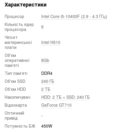
Характеристики
Процесор
Intel Core i5-10400F (2.9 - 4.3 ГГц)
Кількість ядер
6
процесора
Чіпсет
материнської
Intel H510
плати
Об'єм
оперативної
8Gb
пам'яті
Тип пам'яті
DDR4
Об'єм SSD
240 ГБ
Об'єм HDD
2 ТБ
Накопичувач
HDD: 2 ТБ + SSD: 240 ГБ
Відеокарта
GeForce GT710
Оптичний
-
привід
Потужність БЖ
450W