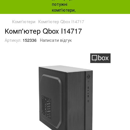
Комп'ютери
Комп'ютер Qbox I14717
Комп'ютер Qbox I14717
Артикул:
152336
Написати відгук