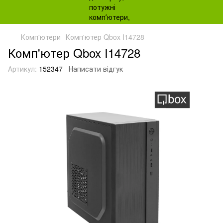
Комп'ютери
Комп'ютер Qbox I14728
Комп'ютер Qbox I14728
Артикул:
152347
Написати відгук