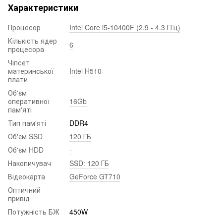
Характеристики
Процесор
Intel Core i5-10400F (2.9 - 4.3 ГГц)
Кількість ядер
6
процесора
Чіпсет
материнської
Intel H510
плати
Об'єм
оперативної
16Gb
пам'яті
Тип пам'яті
DDR4
Об'єм SSD
120 ГБ
Об'єм HDD
-
Накопичувач
SSD: 120 ГБ
Відеокарта
GeForce GT710
Оптичний
-
привід
Потужність БЖ
450W