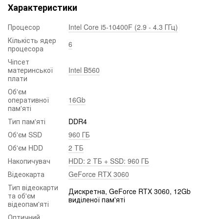
Характеристики
Процесор
Intel Core i5-10400F (2.9 - 4.3 ГГц)
Кількість ядер
6
процесора
Чіпсет
материнської
Intel B560
плати
Об'єм
оперативної
16Gb
пам'яті
Тип пам'яті
DDR4
Об'єм SSD
960 ГБ
Об'єм HDD
2 ТБ
Накопичувач
HDD: 2 ТБ + SSD: 960 ГБ
Відеокарта
GeForce RTX 3060
Тип відеокарти
Дискретна, GeForce RTX 3060, 12Gb
та об'єм
виділеної пам'яті
відеопам'яті
Оптичний