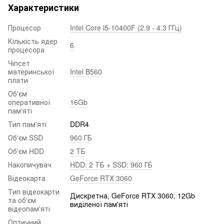
Характеристики
Процесор
Intel Core i5-10400F (2.9 - 4.3 ГГц)
Кількість ядер
6
процесора
Чіпсет
материнської
Intel B560
плати
Об'єм
оперативної
16Gb
пам'яті
Тип пам'яті
DDR4
Об'єм SSD
960 ГБ
Об'єм HDD
2 ТБ
Накопичувач
HDD: 2 ТБ + SSD: 960 ГБ
Відеокарта
GeForce RTX 3060
Тип відеокарти
Дискретна, GeForce RTX 3060, 12Gb
та об'єм
виділеної пам'яті
відеопам'яті
Оптичний