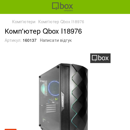
Комп'ютери
Комп'ютер Qbox I18976
Комп'ютер Qbox I18976
Артикул:
160137
Написати відгук