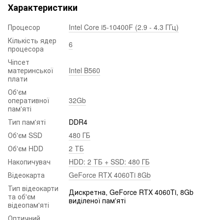
Характеристики
Процесор
Intel Core i5-10400F (2.9 - 4.3 ГГц)
Кількість ядер
6
процесора
Чіпсет
материнської
Intel B560
плати
Об'єм
оперативної
32Gb
пам'яті
Тип пам'яті
DDR4
Об'єм SSD
480 ГБ
Об'єм HDD
2 ТБ
Накопичувач
HDD: 2 ТБ + SSD: 480 ГБ
Відеокарта
GeForce RTX 4060Ti 8Gb
Тип відеокарти
Дискретна, GeForce RTX 4060Ti, 8Gb
та об'єм
виділеної пам'яті
відеопам'яті
Оптичний