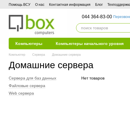
Перейти к основному контенту
Помощь ВСУ
О нас
Контактная информация
Блог
Техподдержк
044 364-83-00
Перезвон
Компьютеры
Компьютеры начального уровня
Компьютер
Сервера
Домашние сервера
Домашние сервера
Сервера для баз данных
Нет товаров
Файловые сервера
Web сервера