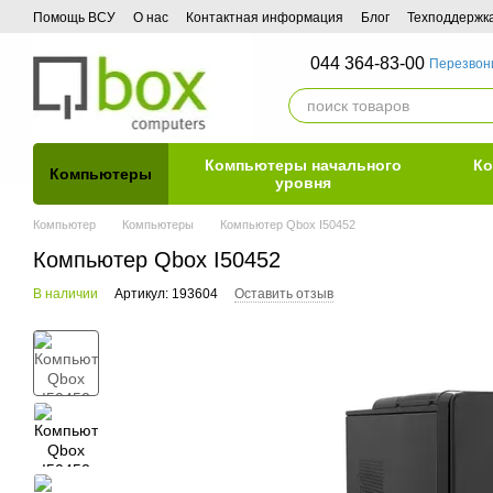
Перейти к основному контенту
Помощь ВСУ
О нас
Контактная информация
Блог
Техподдержк
044 364-83-00
Перезвон
Компьютеры начального
Ко
Компьютеры
уровня
Компьютер
Компьютеры
Компьютер Qbox I50452
Компьютер Qbox I50452
В наличии
Артикул: 193604
Оставить отзыв