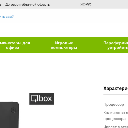
Укр
Рус
а
Договор публичной оферты
ить вам?
мпьютеры для
Игровые
Переферий
офиса
компьютеры
устройст
Характери
Процессор
Количество 
процессора
Чипсет мате