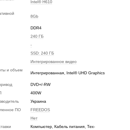
Intel® H610
ативной
8Gb
DDR4
240 ГБ
-
SSD: 240 ГБ
Интегрированное видео
рты и объем
Интегрированная, Intel® UHD Graphics
и
привод
DVD+/-RW
П
400W
зводитель
Украина
вленное ПО
FREEDOS
Нет
ставки
Компьютер, Кабель питания, Тех-