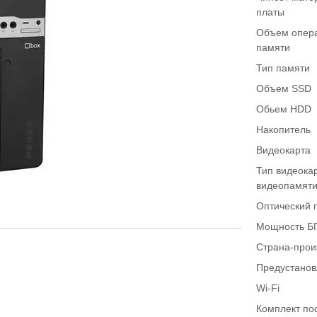
платы
Объем опер
памяти
Тип памяти
Объем SSD
Обьем HDD
Накопитель
Видеокарта
Тип видеока
видеопамят
Оптический 
Мощность Б
Страна-прои
Предустано
Wi-Fi
Комплект по