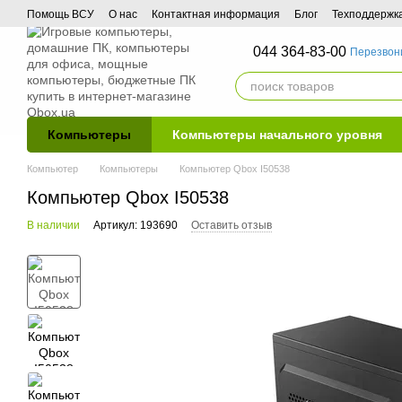
Перейти к основному контенту
Помощь ВСУ
О нас
Контактная информация
Блог
Техподдержк
044 364-83-00
Перезвон
Компьютеры
Компьютеры начального уровня
Компьютер
Компьютеры
Компьютер Qbox I50538
Компьютер Qbox I50538
В наличии
Артикул: 193690
Оставить отзыв