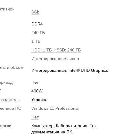
ативной
8Gb
DDR4
240 ГБ
1 ТБ
HDD: 1 ТБ + SSD: 240 ГБ
Интегрированное видео
рты и объем
Интегрированная, Intel® UHD Graphics
и
привод
Нет
П
400W
зводитель
Украина
вленное ПО
Windows 11 Professional
Нет
ставки
Компьютер, Кабель питания, Тех-
документация на ПК.