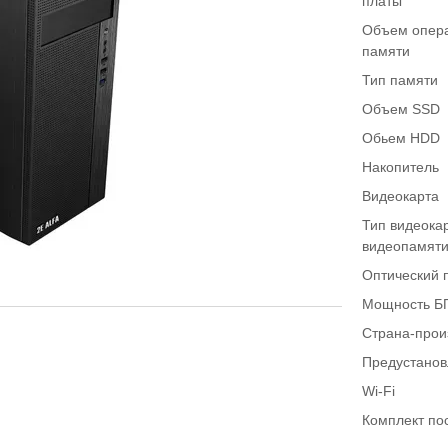
платы
Объем опер
памяти
Тип памяти
Объем SSD
Обьем HDD
Накопитель
Видеокарта
Тип видеока
видеопамят
Оптический 
Мощность Б
Страна-прои
Предустано
Wi-Fi
Комплект по