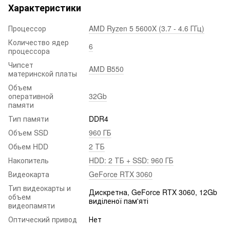
Характеристики
Процессор
AMD Ryzen 5 5600X (3.7 - 4.6 ГГц)
Количество ядер
6
процессора
Чипсет
AMD B550
материнской платы
Объем
оперативной
32Gb
памяти
Тип памяти
DDR4
Объем SSD
960 ГБ
Обьем HDD
2 ТБ
Накопитель
HDD: 2 ТБ + SSD: 960 ГБ
Видеокарта
GeForce RTX 3060
Тип видеокарты и
Дискретна, GeForce RTX 3060, 12Gb
объем
виділеної пам'яті
видеопамяти
Оптический привод
Нет