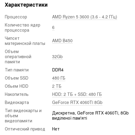
Характеристики
Процессор
AMD Ryzen 5 3600 (3.6 - 4.2 ГГц)
Количество ядер
6
процессора
Чипсет
AMD B450
материнской платы
Объем
оперативной
32Gb
памяти
Тип памяти
DDR4
Объем SSD
480 ГБ
Обьем HDD
2 ТБ
Накопитель
HDD: 2 ТБ + SSD: 480 ГБ
Видеокарта
GeForce RTX 4060Ti 8Gb
Тип видеокарты и
Дискретна, GeForce RTX 4060Ti, 8Gb
объем
виділеної пам'яті
видеопамяти
Оптический привод
Нет