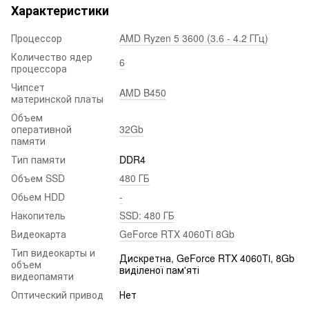
Характеристики
Процессор
AMD Ryzen 5 3600 (3.6 - 4.2 ГГц)
Количество ядер
6
процессора
Чипсет
AMD B450
материнской платы
Объем
оперативной
32Gb
памяти
Тип памяти
DDR4
Объем SSD
480 ГБ
Обьем HDD
-
Накопитель
SSD: 480 ГБ
Видеокарта
GeForce RTX 4060Ti 8Gb
Тип видеокарты и
Дискретна, GeForce RTX 4060Ti, 8Gb
объем
виділеної пам'яті
видеопамяти
Оптический привод
Нет