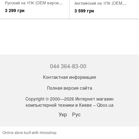
Русский на 1ПК (OEM версия
Английский на 1ПК (OEM
для сборщиков, продается
версия для сборщиков,
3 299 грн
3 599 грн
вместе с ПК) (KW9-00166)
продается вместе с ПК) (KW9-
00185)
044 364-83-00
Контактная информация
Полная версия сайта
Copyright © 2000—2026 Интернет магазин
компьютерной техники в Киеве – Qbox.ua
Укр
Рус
Online store built with Horoshop