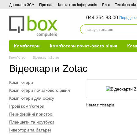
Перейти до основного контенту
Допомога ЗСУ
Про нас
Контактна інформація
Блог
Технічна пі
044 364-83-00
Передзво
Комп'ютери
Комп’ютери початкового рівня
Комп
Компʼютер
Відеокарти Zotac
Відеокарти Zotac
Комп'ютери
Комп’ютери початкового рівня
Комп'ютери для офісу
Немає товарів
Ігрові комп’ютери
Периферійні пристрої
Планшети та ноутбуки
Інвертори та батареї