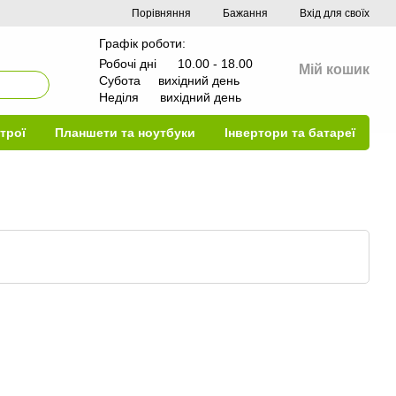
Порівняння
Бажання
Вхід для своїх
Графік роботи:
Робочі дні 10.00 - 18.00
Мій кошик
Субота вихідний день
Неділя вихідний день
трої
Планшети та ноутбуки
Інвертори та батареї