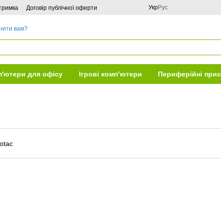
Укр
Рус
дтримка
Договір публічної оферти
нити вам?
'ютери для офісу
Ігрові комп’ютери
Периферійні прис