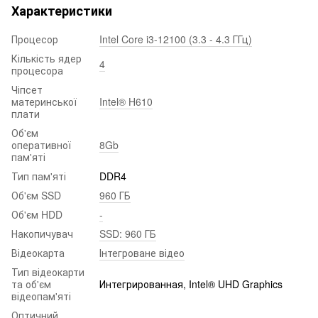
Характеристики
Процесор
Intel Core i3-12100 (3.3 - 4.3 ГГц)
Кількість ядер
4
процесора
Чіпсет
материнської
Intel® H610
плати
Об'єм
оперативної
8Gb
пам'яті
Тип пам'яті
DDR4
Об'єм SSD
960 ГБ
Об'єм HDD
-
Накопичувач
SSD: 960 ГБ
Відеокарта
Інтегроване відео
Тип відеокарти
та об'єм
Интегрированная, Intel® UHD Graphics
відеопам'яті
Оптичний